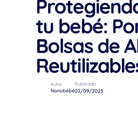
Protegiendo
tu bebé: Po
Bolsas de 
Reutilizable
Publicado
Autor
Nanobébé
02/09/2023