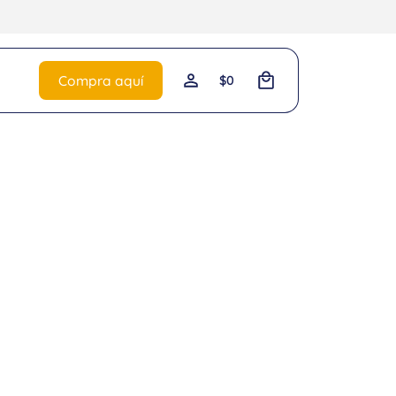
0
Compra aquí
$
0