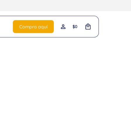
0
Compra aquí
$
0