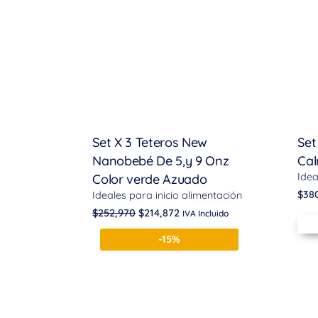
Set X 3 Teteros New
Set
Nanobebé De 5,y 9 Onz
Ca
Idea
Color verde Azuado
$
38
Ideales para inicio alimentación
$
252,970
$
214,872
IVA Incluido
-15%