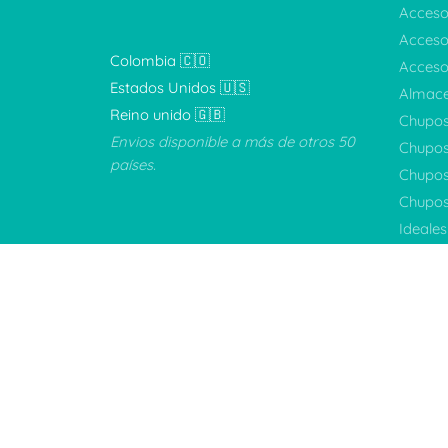
Acceso
Acceso
Colombia 🇨🇴
Accesor
Estados Unidos 🇺🇸
Almac
Reino unido 🇬🇧
Chupo
Envios disponible a más de otros 50
Chupos
países.
Chupos
Chupos
Ideale
Ideales
Kits
(13
Promo
Sets
(1
Sin cat
Tetero
Tetero
Tetero