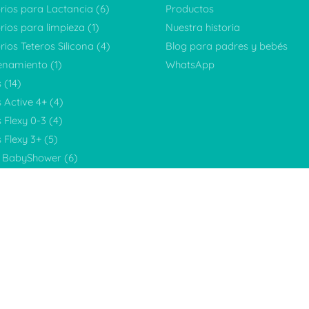
rios para Lactancia
(6)
Productos
rios para limpieza
(1)
Nuestra historia
ios Teteros Silicona
(4)
Blog para padres y bebés
enamiento
(1)
WhatsApp
s
(14)
 Active 4+
(4)
 Flexy 0-3
(4)
 Flexy 3+
(5)
s BabyShower
(6)
 para inicio alimentación
(4)
)
ciones
(3)
0)
egorizar
(6)
 Flexy Grande (9onz)
(6)
 Flexy Pequeño (5oz)
(7)
s
(28)