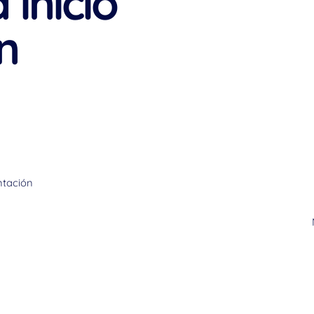
 inicio
n
ntación