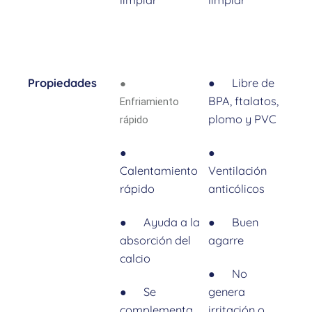
limpiar
limpiar
Propiedades
● Libre de
●
BPA, ftalatos,
Enfriamiento
plomo y PVC
rápido
●
●
Calentamiento
Ventilación
rápido
anticólicos
● Ayuda a la
● Buen
absorción del
agarre
calcio
● No
● Se
genera
complementa
irritación o