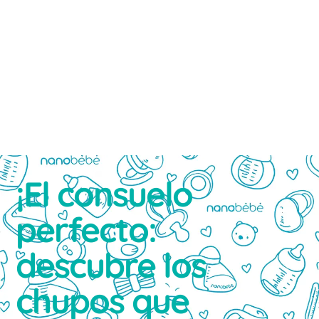
¡El consuelo
perfecto:
descubre los
chupos que