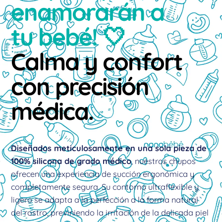
enamorarán a
tu bebé! 🤍
Calma y confort
con precisión
médica.
Diseñados meticulosamente en una sola pieza de
100% silicona de grado médico
, nuestros chupos
ofrecen una experiencia de succión ergonómica y
completamente segura. Su contorno ultraflexible y
ligero se adapta a la perfección a la forma natural
del rostro, previniendo la irritación de la delicada piel