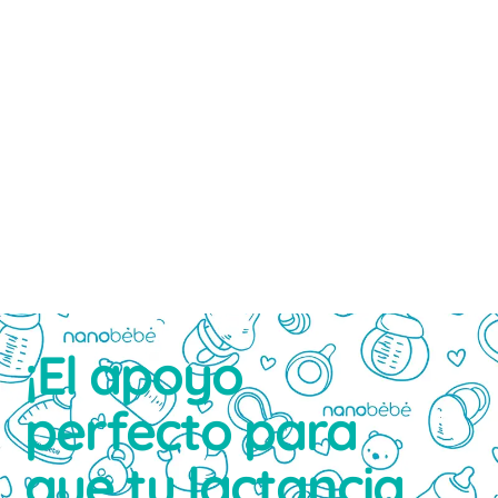
¡El apoyo
perfecto para
que tu lactancia