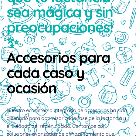
sea mágica y sin
preocupaciones!
✨
Accesorios para
cada caso y
ocasión
Nuestro ecosistema integrado de accesorios ha sido
diseñado para optimizar cada fase de la lactancia y
el cuidado del recién nacido. Contamos con
soluciones avanzadas de almacenamiento que