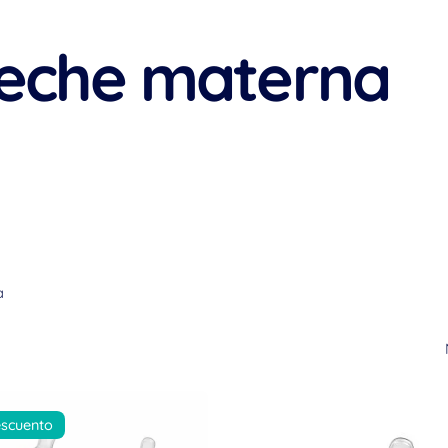
leche materna
a
scuento