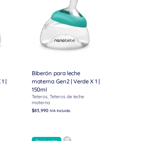
Biberón para leche
1 |
materna Gen2 | Verde X 1 |
150ml
Teteros
Teteros de leche
materna
$
83,990
IVA Incluido