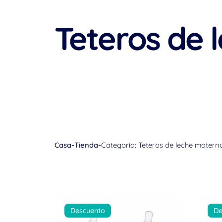
Teteros de 
Casa
-
Tienda
-
Categoría: Teteros de leche matern
Descuento
De