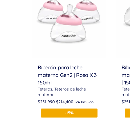
Biberón para leche
Bib
materna Gen2 | Rosa X 3 |
mat
150ml
| 1
Teteros
Teteros de leche
Tete
materna
mat
$
251,990
$
214,400
$
25
IVA Incluido
-15%