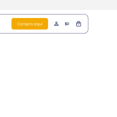
0
Compra aquí
$
0