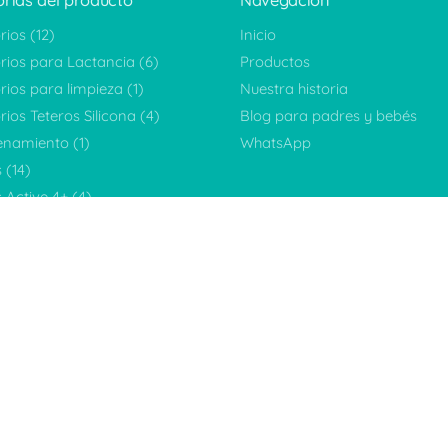
rías del producto
Navegación
rios
(12)
Inicio
rios para Lactancia
(6)
Productos
rios para limpieza
(1)
Nuestra historia
ios Teteros Silicona
(4)
Blog para padres y bebés
enamiento
(1)
WhatsApp
s
(14)
 Active 4+
(4)
 Flexy 0-3
(4)
 Flexy 3+
(5)
s BabyShower
(6)
 para inicio alimentación
(4)
)
ciones
(3)
0)
egorizar
(6)
 Flexy Grande (9onz)
(6)