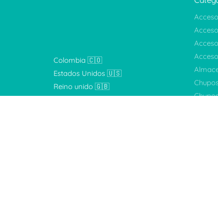
Catego
Acceso
Acceso
Acceso
Accesor
Colombia 🇨🇴
Almac
Estados Unidos 🇺🇸
Chupo
Reino unido 🇬🇧
Chupos
Envios disponible a más de otros 50
Chupos
países.
Chupos
Ideale
Ideales
Kits
(13
Promo
Sets
(1
Sin cat
Tetero