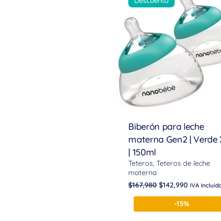
Descuento
Biberón para leche
materna Gen2 | Verde 
| 150ml
Teteros
Teteros de leche
materna
$
167,980
$
142,990
IVA Incluid
-15%