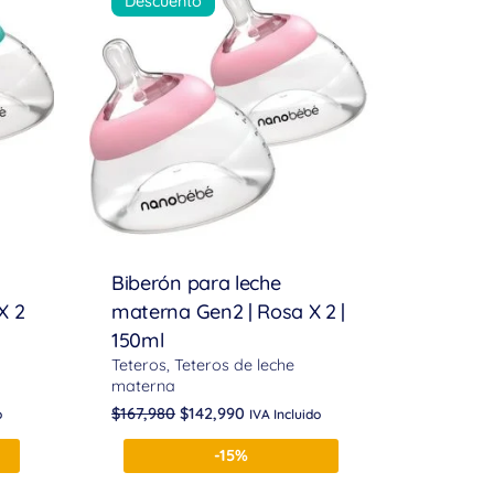
Descuento
Biberón para leche
X 2
materna Gen2 | Rosa X 2 |
150ml
Teteros
Teteros de leche
materna
$
167,980
$
142,990
o
IVA Incluido
-15%