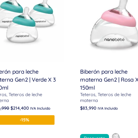
erón para leche
Biberón para leche
erna Gen2 | Verde X 3
materna Gen2 | Rosa X 
50ml
150ml
ros
Teteros de leche
Teteros
Teteros de leche
erna
materna
1,990
$
214,400
$
83,990
IVA Incluido
IVA Incluido
-15%