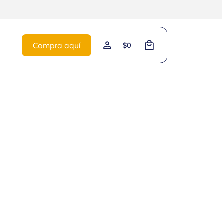
0
Compra aquí
$
0