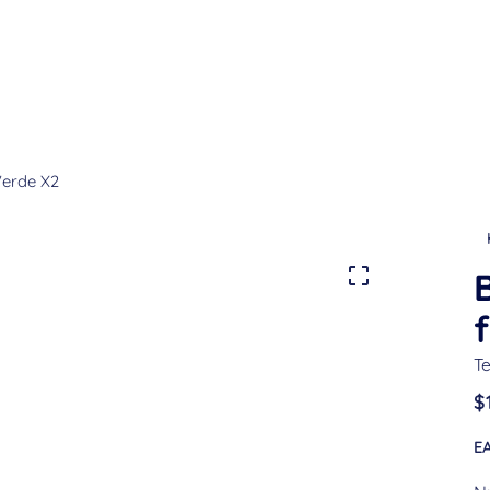
 Verde X2
B
f
Te
$
E