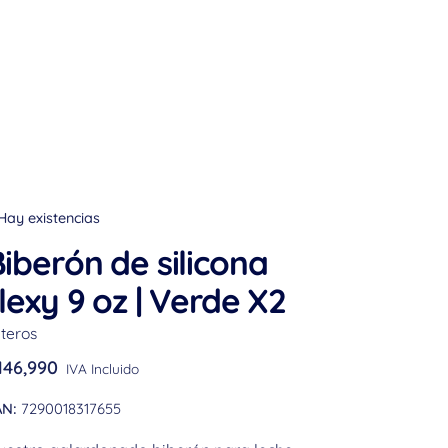
Hay existencias
iberón de silicona
lexy 9 oz | Verde X2
teros
146,990
IVA Incluido
AN:
7290018317655