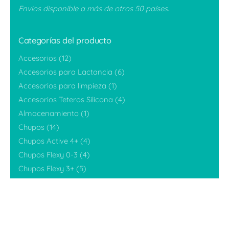
Envios disponible a más de otros 50 países.
Categorías del producto
Accesorios
(12)
Accesorios para Lactancia
(6)
Accesorios para limpieza
(1)
Accesorios Teteros Silicona
(4)
Almacenamiento
(1)
Chupos
(14)
$
229,880
$
183,904
Chupos Active 4+
(4)
Añadir al carrito
Chupos Flexy 0-3
(4)
Promociones
Chupos Flexy 3+
(5)
Ideales BabyShower
(6)
Ideales para inicio alimentación
(4)
Kits
(13)
Promociones
(3)