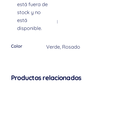
está fuera de
stock y no
está
Información adicional
disponible.
Color
Verde, Rosado
Comentarios
Todavía no hay comentarios.
Productos relacionados
Sólo se registra en los clientes que han comprado
este producto puede dejar un comentario.