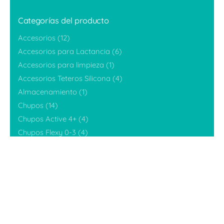
Categorías del producto
Accesorios
(12)
Accesorios para Lactancia
(6)
Accesorios para limpieza
(1)
Accesorios Teteros Silicona
(4)
Almacenamiento
(1)
$
49,900
Chupos
(14)
Fuera de stock
Chupos Active 4+
(4)
Accesorios
Accesorios Teteros Silicona
Teteros
Chupos Flexy 0-3
(4)
Chupos Flexy 3+
(5)
Ideales BabyShower
(6)
Ideales para inicio alimentación
(4)
Kits
(13)
Promociones
(3)
Sets
(10)