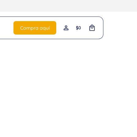
0
Compra aquí
$
0