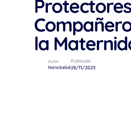
Protectores
Compañero 
la Materni
Publicado
Autor
Nanobébé
28/11/2023