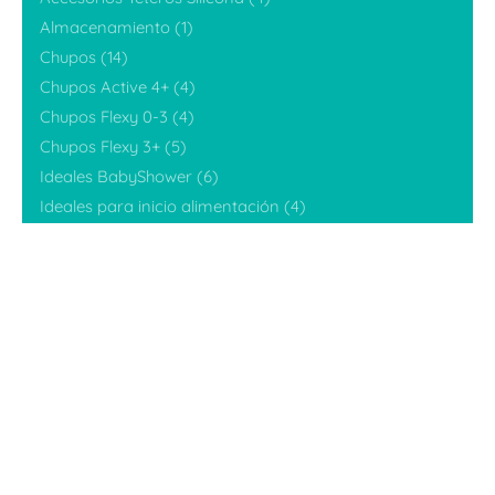
Almacenamiento
(1)
Chupos
(14)
Chupos Active 4+
(4)
¡Envío
$
380,000
Chupos Flexy 0-3
(4)
Gratuito!
Chupos Flexy 3+
(5)
Ideales para inicio alimentación
Ideales BabyShower
(6)
Añadir al carrito
Ideales para inicio alimentación
(4)
Kits
(13)
Promociones
(3)
Sets
(10)
Sin categorizar
(6)
Tetero Flexy Grande (9onz)
(6)
Tetero Flexy Pequeño (5oz)
(7)
Teteros
(28)
Teteros de leche materna
(6)
Tetinas
(4)