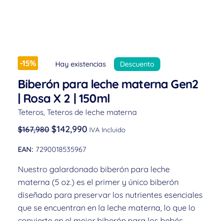
-15%
Hay existencias
Descuento
Biberón para leche materna Gen2
| Rosa X 2 | 150ml
Teteros
,
Teteros de leche materna
$
142,990
$
167,980
IVA Incluido
EAN:
7290018535967
Nuestro galardonado biberón para leche
materna (5 oz.) es el primer y único biberón
diseñado para preservar los nutrientes esenciales
que se encuentran en la leche materna, lo que lo
convierte en el mejor biberón para los bebés