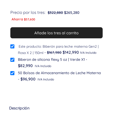
Precio por los tres:
$
322,880
$
265,280
Ahorra
$
57,600
Añade los tres al carrito
Este producto: Biberón para leche materna Gen2 |
$
142,990
-
$
167,980
Rosa X 2 | 150ml
IVA Incluido
Biberon de silicona flexy 5 oz | Verde X1
-
$
82,990
IVA Incluido
50 Bolsas de Almacenamiento de Leche Materna
$
96,900
-
IVA Incluido
Descripción