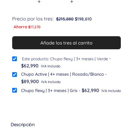
+
+
Precio por los tres:
$
215,880
$
198,610
Ahorra
$
17,270
Añade los tres al carrito
-
Este producto: Chupo flexy | 3+ meses | Verde
$
62,990
IVA Incluido
Chupo Active | 4+ meses | Rosado/Blanco
-
$
89,900
IVA Incluido
$
62,990
Chupo flexy | 3+ meses | Gris
-
IVA Incluido
Descripción