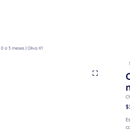
 0 a 3 meses | Oliva X1
C
m
C
$
Es
ca