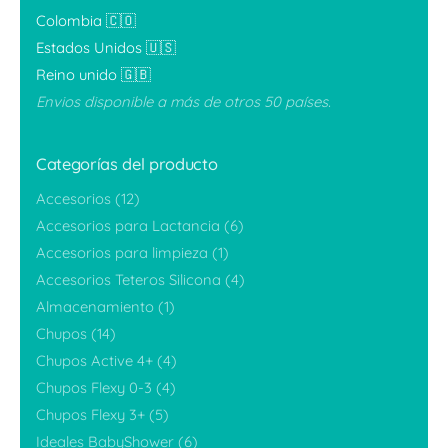
Colombia 🇨🇴
Estados Unidos 🇺🇸
Reino unido 🇬🇧
Envios disponible a más de otros 50 países.
Categorías del producto
Accesorios
(12)
Accesorios para Lactancia
(6)
Accesorios para limpieza
(1)
Accesorios Teteros Silicona
(4)
Almacenamiento
(1)
Chupos
(14)
Chupos Active 4+
(4)
Chupos Flexy 0-3
(4)
Chupos Flexy 3+
(5)
Ideales BabyShower
(6)