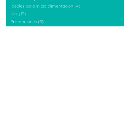
Ideales para inicio alimentación
(4)
Fuera de stock
Kits
(13)
Kits
Promociones
(3)
Sets
(10)
Sin categorizar
(6)
Tetero Flexy Grande (9onz)
(6)
Tetero Flexy Pequeño (5oz)
(7)
Teteros
(28)
Teteros de leche materna
(6)
Tetinas
(4)
Tetinas teteros gen1
(2)
Tetinas teteros gen2
(2)
Navegación
Inicio
Productos