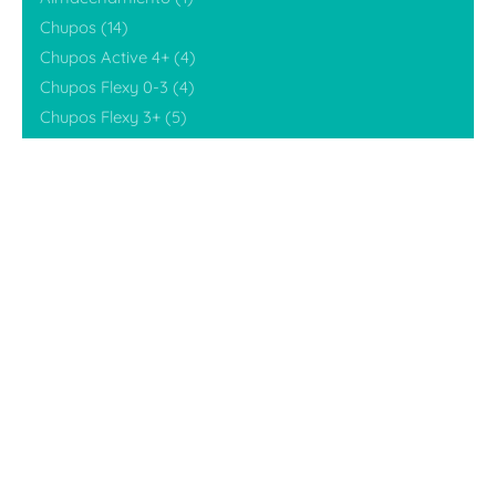
Chupos
(14)
Chupos Active 4+
(4)
$
134,890
$
121,401
Chupos Flexy 0-3
(4)
Kits
Añadir al carrito
Chupos Flexy 3+
(5)
Ideales BabyShower
(6)
Ideales para inicio alimentación
(4)
Kits
(13)
Promociones
(3)
Sets
(10)
Sin categorizar
(6)
Tetero Flexy Grande (9onz)
(6)
Tetero Flexy Pequeño (5oz)
(7)
Teteros
(28)
Teteros de leche materna
(6)
Tetinas
(4)
Tetinas teteros gen1
(2)