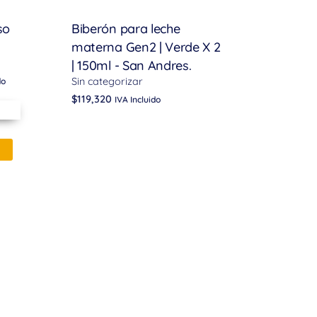
so
Biberón para leche
materna Gen2 | Verde X 2
| 150ml - San Andres.
Sin categorizar
do
$
119,320
IVA Incluido