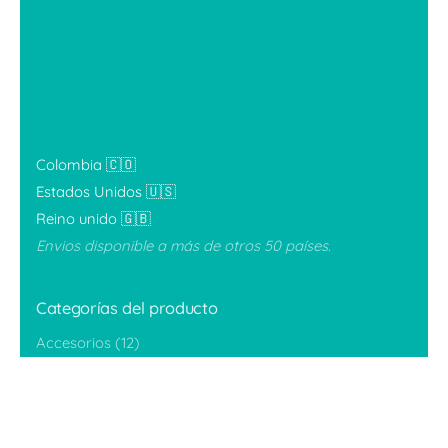
Colombia 🇨🇴
Estados Unidos 🇺🇸
Reino unido 🇬🇧
Envios disponible a más de otros 50 países.
¡Envío
$
409,500
$
348,075
Gratuito!
Categorías del producto
Kits
Sin categorizar
Añadir al carrito
Accesorios
(12)
Accesorios para Lactancia
(6)
Accesorios para limpieza
(1)
Accesorios Teteros Silicona
(4)