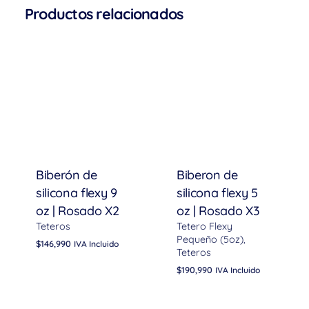
Todavía no hay comentarios.
Productos relacionados
Sólo se registra en los clientes que han comprado
este producto puede dejar un comentario.
Biberón de
Biberon de
silicona flexy 9
silicona flexy 5
oz | Rosado X2
oz | Rosado X3
Teteros
Tetero Flexy
Pequeño (5oz)
$
146,990
IVA Incluido
Teteros
$
190,990
IVA Incluido