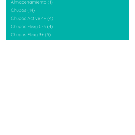
Almacenamiento
(1)
Chupos
(14)
$
49,900
Chupos Active 4+
(4)
Añadir al carrito
Chupos Flexy 0-3
(4)
Accesorios
Accesorios Teteros Silicona
Teteros
Chupos Flexy 3+
(5)
Ideales BabyShower
(6)
Ideales para inicio alimentación
(4)
Kits
(13)
Promociones
(3)
Sets
(10)
Sin categorizar
(6)
Tetero Flexy Grande (9onz)
(6)
Tetero Flexy Pequeño (5oz)
(7)
Teteros
(28)
Teteros de leche materna
(6)
Tetinas
(4)
Tetinas teteros gen1
(2)