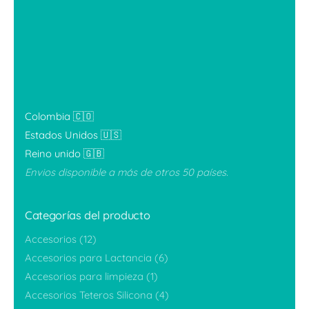
Colombia 🇨🇴
Estados Unidos 🇺🇸
Reino unido 🇬🇧
Envios disponible a más de otros 50 países.
Categorías del producto
Accesorios
(12)
Accesorios para Lactancia
(6)
Accesorios para limpieza
(1)
Accesorios Teteros Silicona
(4)