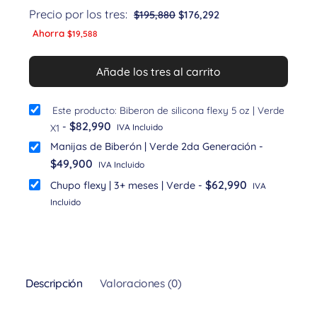
Precio por los tres:
$
195,880
$
176,292
Ahorra
$
19,588
Añade los tres al carrito
Este producto: Biberon de silicona flexy 5 oz | Verde
$
82,990
-
X1
IVA Incluido
Manijas de Biberón | Verde 2da Generación
-
$
49,900
IVA Incluido
$
62,990
Chupo flexy | 3+ meses | Verde
-
IVA
Incluido
Descripción
Valoraciones (0)