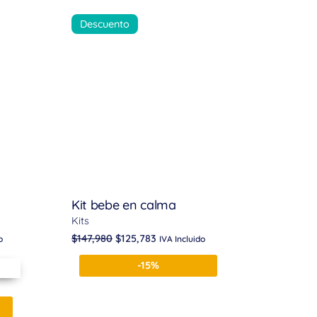
Descuento
Kit bebe en calma
Kits
$
147,980
$
125,783
o
IVA Incluido
-15%