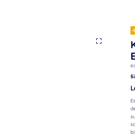
-
K
E
Ki
$
L
Es
d
su
so
bi