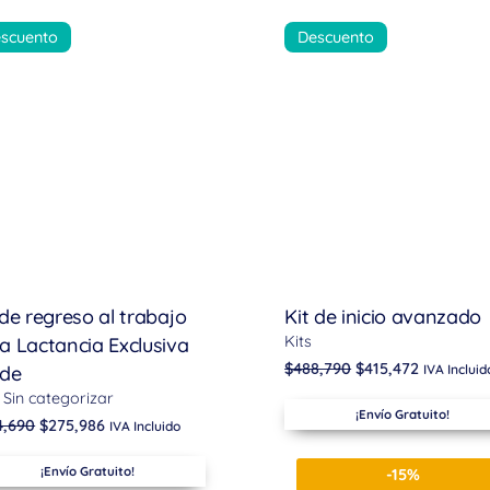
scuento
Descuento
 de regreso al trabajo
Kit de inicio avanzado
Kits
a Lactancia Exclusiva
$
488,790
$
415,472
rde
IVA Incluid
Sin categorizar
¡Envío Gratuito!
4,690
$
275,986
IVA Incluido
¡Envío Gratuito!
-15%