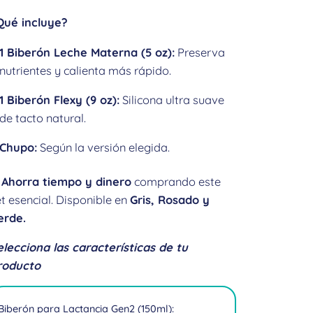
Qué incluye?
1 Biberón Leche Materna (5 oz):
Preserva
nutrientes y calienta más rápido.
1 Biberón Flexy (9 oz):
Silicona ultra suave
de tacto natural.
Chupo:
Según la versión elegida.
✨
Ahorra tiempo y dinero
comprando este
t esencial. Disponible en
Gris, Rosado y
erde.
elecciona las características de tu
roducto
Biberón para Lactancia Gen2 (150ml):