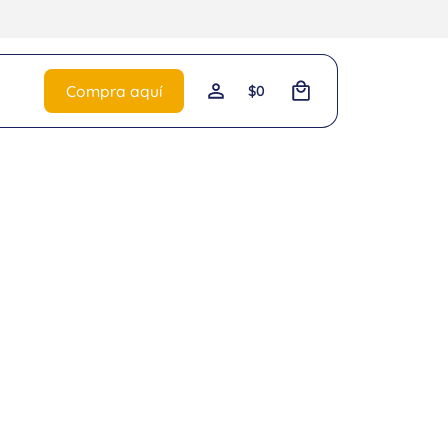
0
Compra aquí
$
0