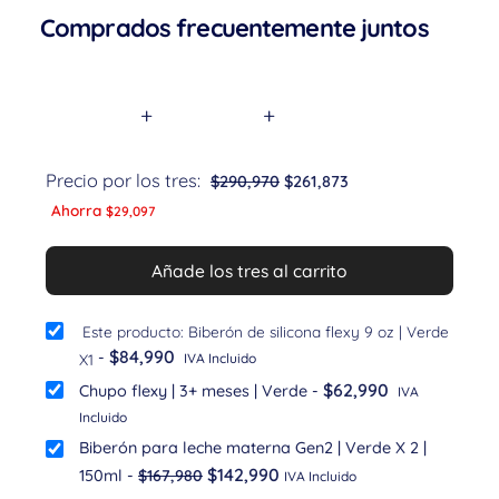
Comprados frecuentemente juntos
+
+
Precio por los tres:
$
290,970
$
261,873
Ahorra
$
29,097
Añade los tres al carrito
Este producto: Biberón de silicona flexy 9 oz | Verde
$
84,990
-
X1
IVA Incluido
$
62,990
Chupo flexy | 3+ meses | Verde
-
IVA
Incluido
Biberón para leche materna Gen2 | Verde X 2 |
$
142,990
150ml
-
$
167,980
IVA Incluido