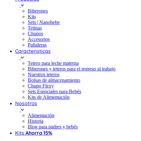
Biberones
Kits
Sets | Nanobebe
Tetinas
Chupos
Accesorios
Pañaleras
Caracteristicas
Tetero para leche materna
Biberones y teteros para el regreso al trabajo
Nuestros teteros
Bolsas de almacenamiento
Chupo Flexy
Sets Esenciales para Bebés
Kits de Alimentación
Nosotros
Alimentación
Historia
Blog para padres y bebés
Kits
Ahorra 15%